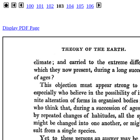
100
101
102
103
104
105
106
Display PDF Page