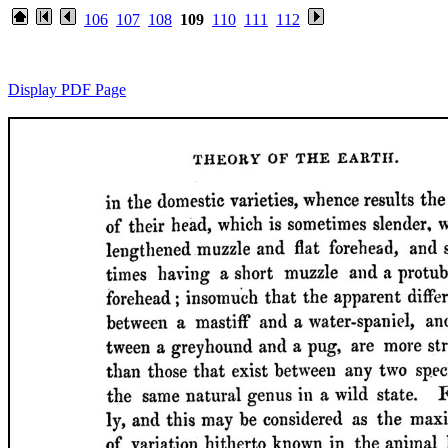
106
107
108
109
110
111
112
Display PDF Page