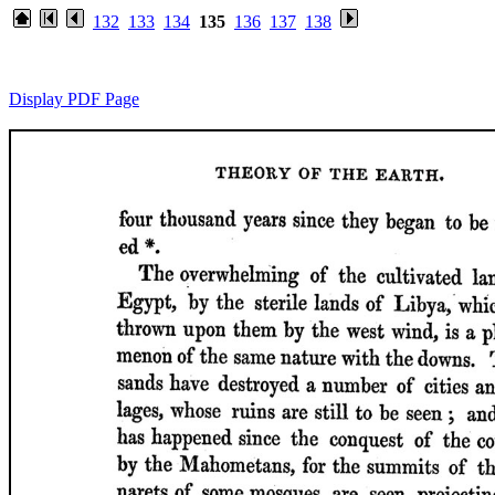
132
133
134
135
136
137
138
Display PDF Page