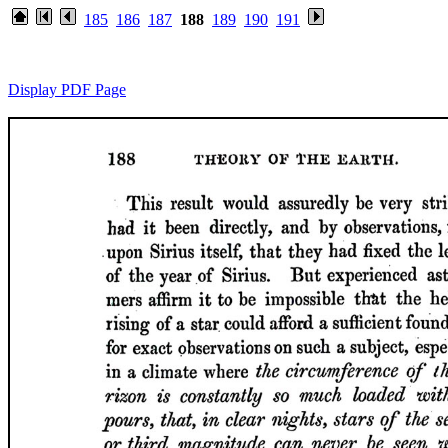
185
186
187
188
189
190
191
Display PDF Page