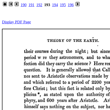
190
191
192
193
194
195
196
Display PDF Page