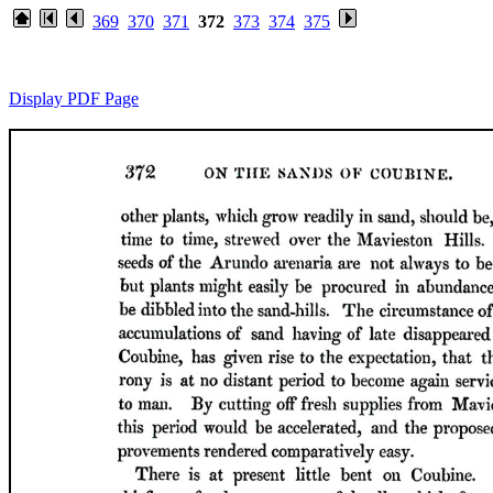
369
370
371
372
373
374
375
Display PDF Page