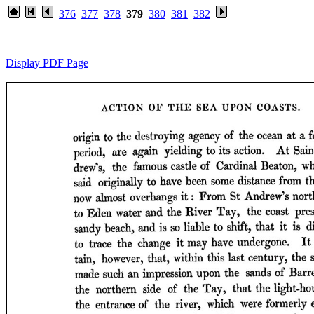
376
377
378
379
380
381
382
Display PDF Page