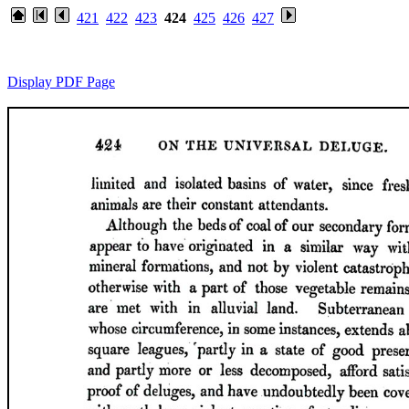
421
422
423
424
425
426
427
Display PDF Page