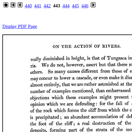
440
441
442
443
444
445
446
Display PDF Page