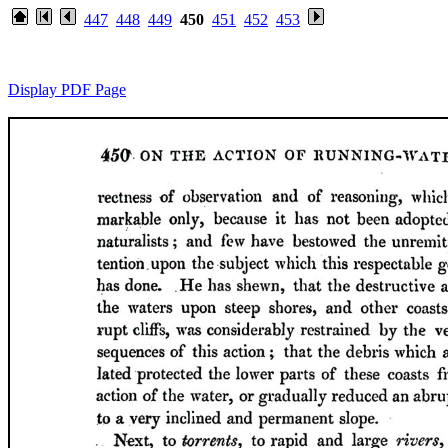
447
448
449
450
451
452
453
Display PDF Page