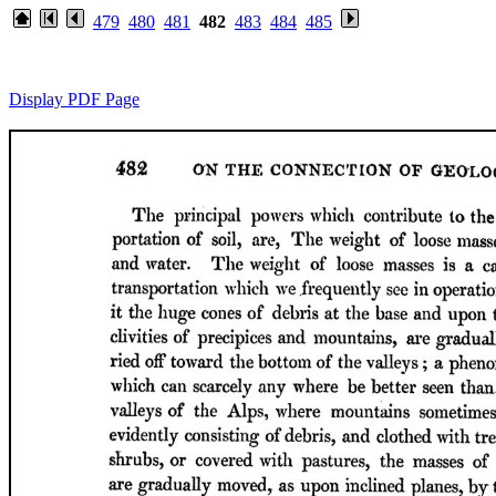
479
480
481
482
483
484
485
Display PDF Page