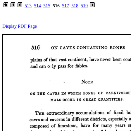
513
514
515
516
517
518
519
Display PDF Page