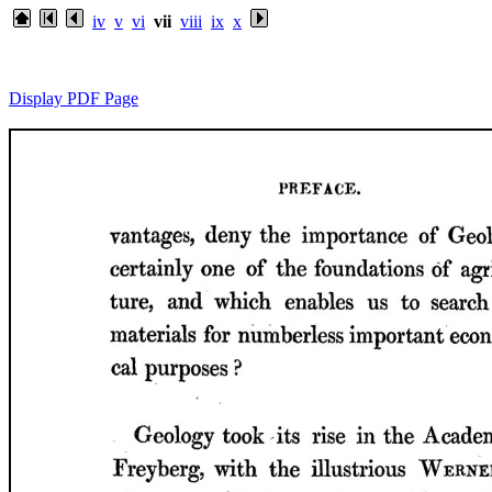
iv
v
vi
vii
viii
ix
x
Display PDF Page