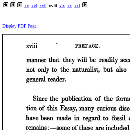
xv
xvi
xvii
xviii
xix
xx
xxi
Display PDF Page