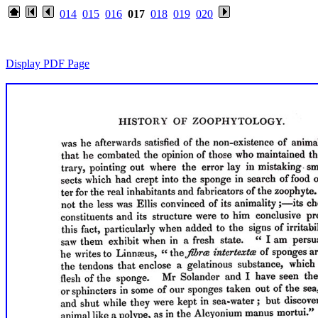
014
015
016
017
018
019
020
Display PDF Page