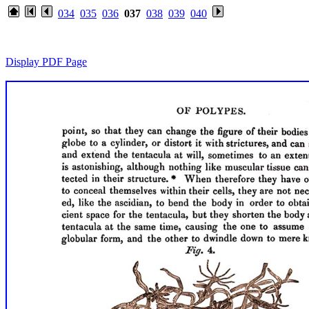
034
035
036
037
038
039
040
Display PDF Page