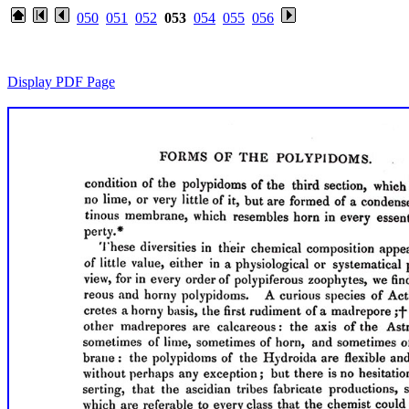
050
051
052
053
054
055
056
Display PDF Page