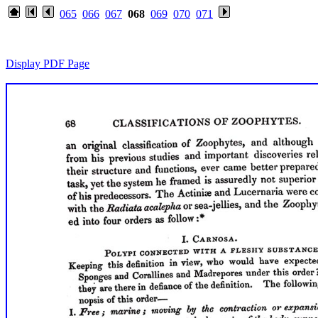
065
066
067
068
069
070
071
Display PDF Page