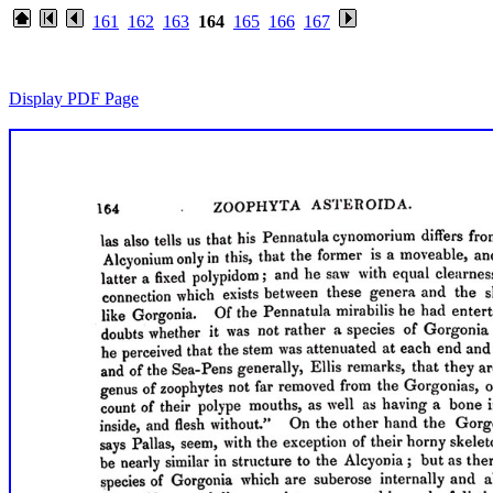
161
162
163
164
165
166
167
Display PDF Page