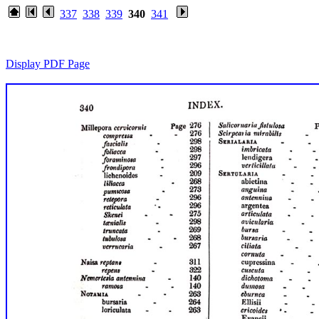
337
338
339
340
341
Display PDF Page