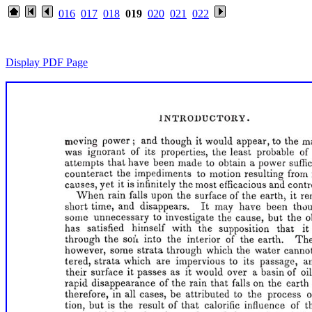
016
017
018
019
020
021
022
Display PDF Page