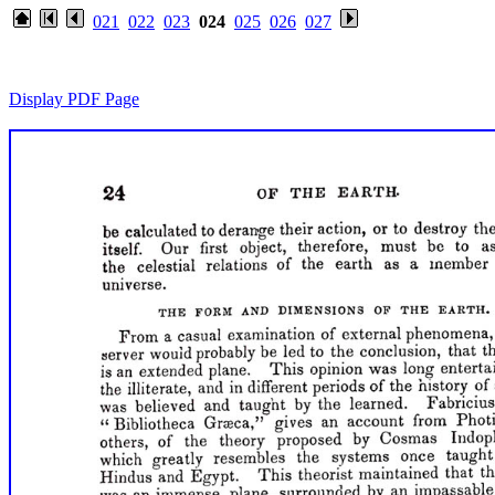
021
022
023
024
025
026
027
Display PDF Page