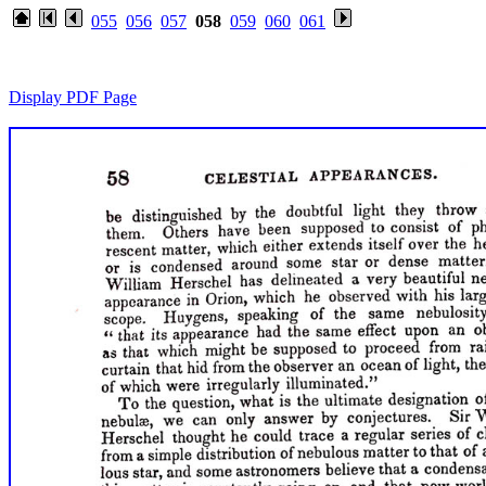
055
056
057
058
059
060
061
Display PDF Page