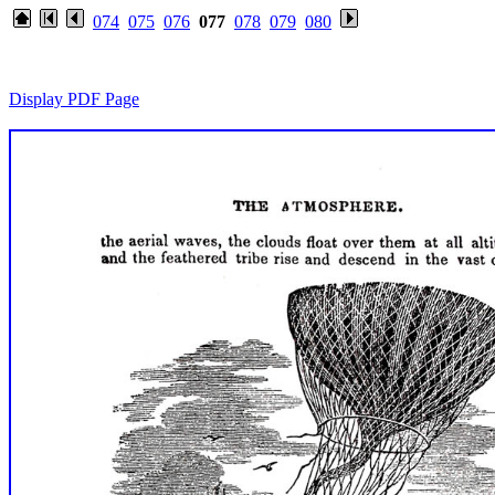
074
075
076
077
078
079
080
Display PDF Page