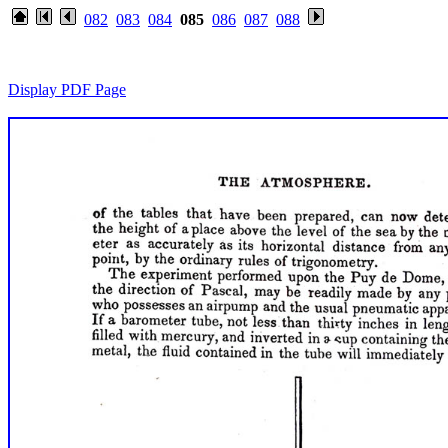
082
083
084
085
086
087
088
Display PDF Page