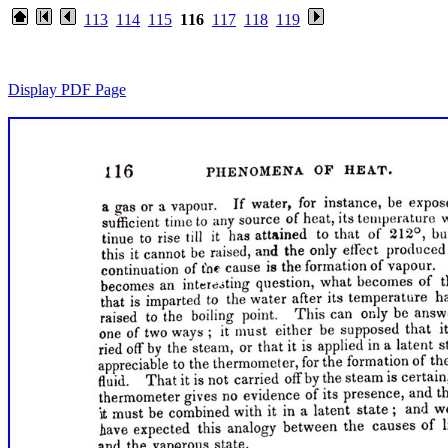
113
114
115
116
117
118
119
Display PDF Page