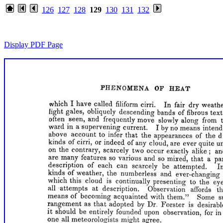
126
127
128
129
130
131
132
Display PDF Page