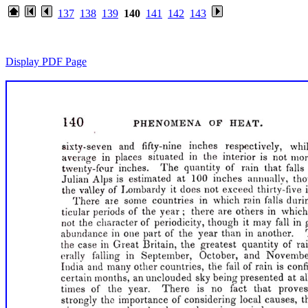
137
138
139
140
141
142
143
Display PDF Page