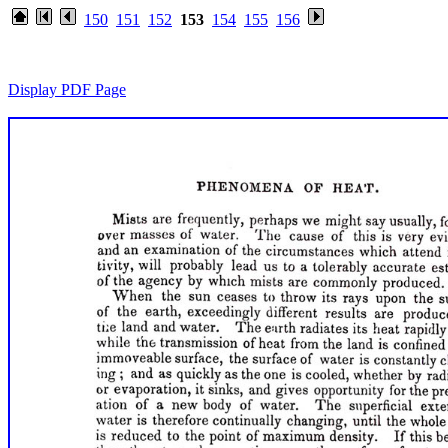
150
151
152
153
154
155
156
Display PDF Page