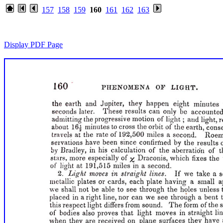
157
158
159
160
161
162
163
Display PDF Page