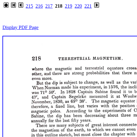
215
216
217
218
219
220
221
Display PDF Page