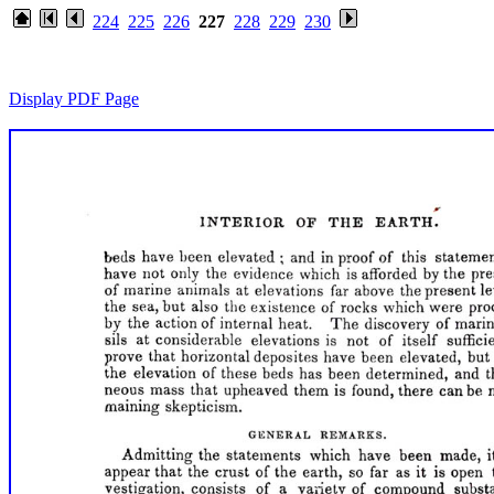
224
225
226
227
228
229
230
Display PDF Page