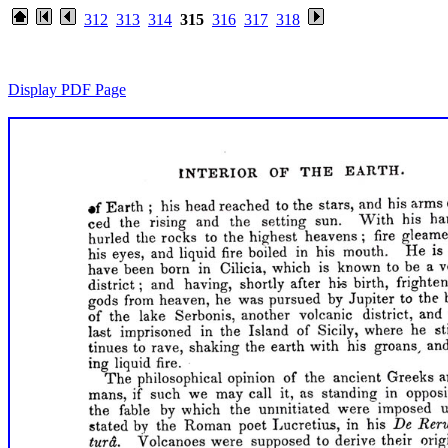
312
313
314
315
316
317
318
Display PDF Page