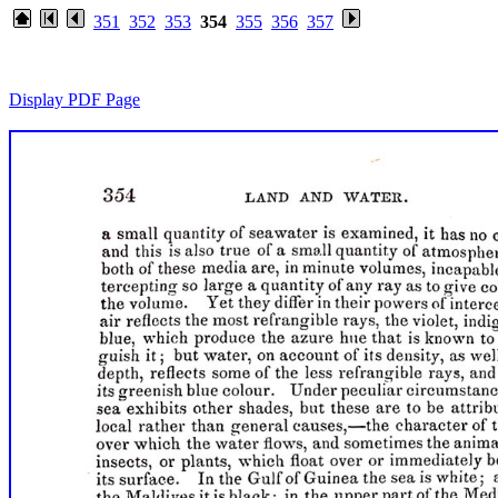
351
352
353
354
355
356
357
Display PDF Page