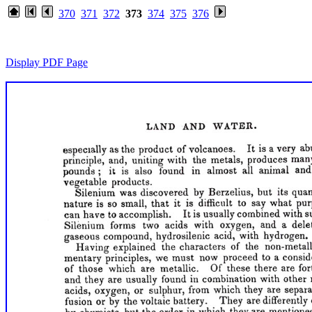
370
371
372
373
374
375
376
Display PDF Page