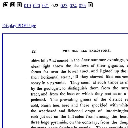
019
020
021
022
023
024
025
Display PDF Page