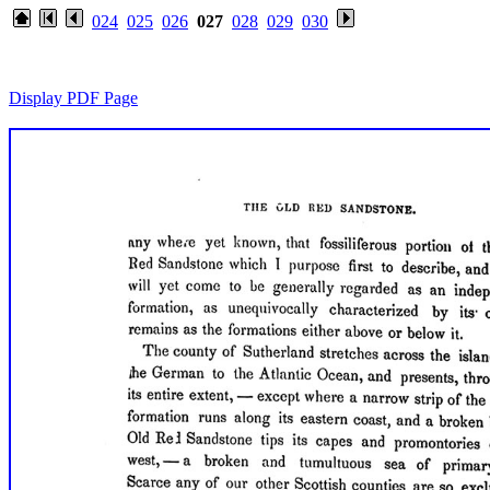
024
025
026
027
028
029
030
Display PDF Page