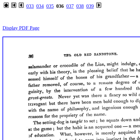
033
034
035
036
037
038
039
Display PDF Page