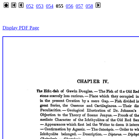
052
053
054
055
056
057
058
Display PDF Page