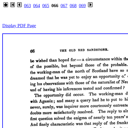
063
064
065
066
067
068
069
Display PDF Page