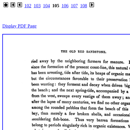
102
103
104
105
106
107
108
Display PDF Page