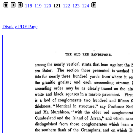
118
119
120
121
122
123
124
Display PDF Page