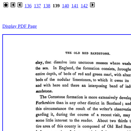
136
137
138
139
140
141
142
Display PDF Page