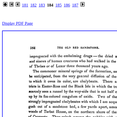
181
182
183
184
185
186
187
Display PDF Page