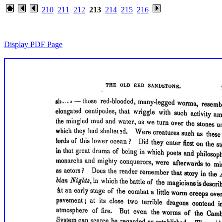
210
211
212
213
214
215
216
Display PDF Page