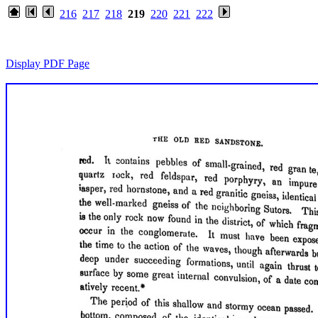
216
217
218
219
220
221
222
Display PDF Page