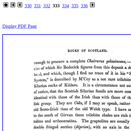
330
331
332
333
334
335
336
Display PDF Page