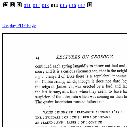
011
012
013
014
015
016
017
Display PDF Page