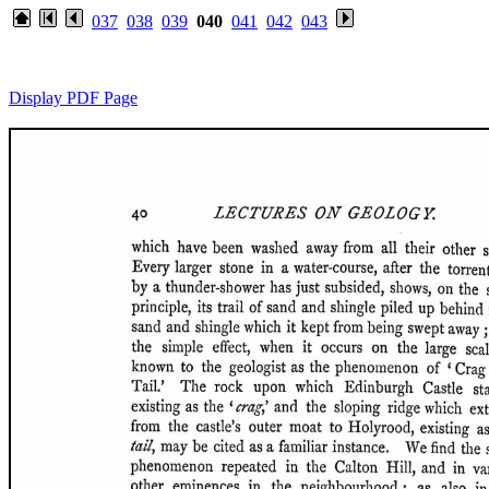
037
038
039
040
041
042
043
Display PDF Page