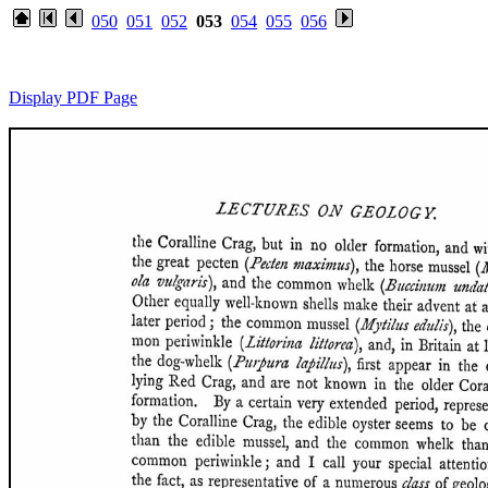
050
051
052
053
054
055
056
Display PDF Page